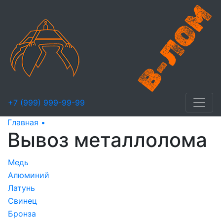
+7 (999) 999-99-99
Главная •
Вывоз металлолома
Вывоз металлолома
Медь
Алюминий
Латунь
Свинец
Бронза